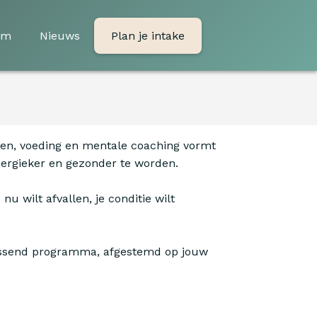
am
Nieuws
Plan je intake
egen, voeding en mentale coaching vormt
nergieker en gezonder te worden.
u wilt afvallen, je conditie wilt
n passend programma, afgestemd op jouw