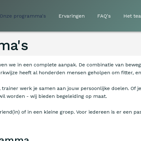
Onze programma's
Ervaringen
FAQ's
Het te
ma's
eloven we in een complete aanpak. De combinatie van bew
werkwijze heeft al honderden mensen geholpen om fitter, e
rainer werk je samen aan jouw persoonlijke doelen. Of je n
wil worden - wij bieden begeleiding op maat.
riend(in) of in een kleine groep. Voor iedereen is er ee
gramma