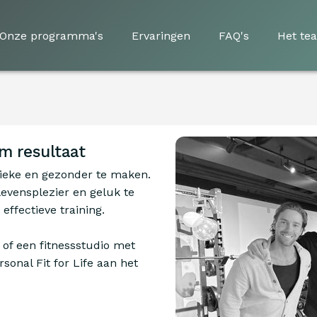
Onze programma's
Ervaringen
FAQ's
Het te
m resultaat
gieke en gezonder te maken.
evensplezier en geluk te
effectieve training.
 of een fitnessstudio met
sonal Fit for Life aan het