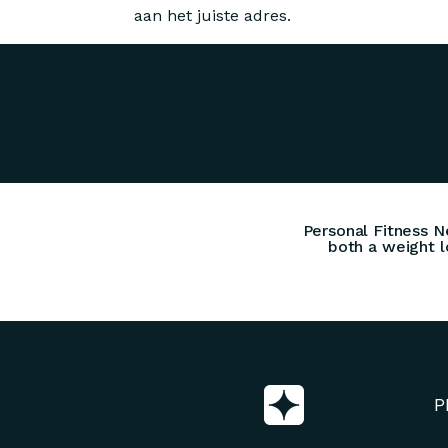
aan het juiste adres.
Personal Fitness N
both a weight l
P