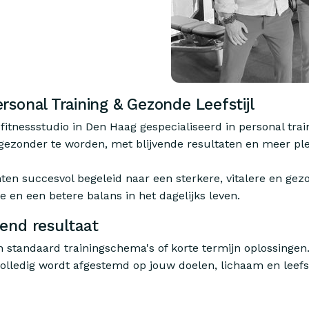
ersonal Training & Gezonde Leefstijl
e fitnessstudio in Den Haag gespecialiseerd in personal trai
gezonder te worden, met blijvende resultaten en meer plez
en succesvol begeleid naar een sterkere, vitalere en gezon
e en een betere balans in het dagelijks leven.
vend resultaat
 in standaard trainingschema's of korte termijn oplossinge
 volledig wordt afgestemd op jouw doelen, lichaam en leefst